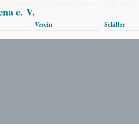
na e. V.
Verein
Schiller
Über uns
Orte
chillertage
Vorstand
Publikatione
Satzung
Biographie
ewerb
Mitgliedschaft
Kooperationen