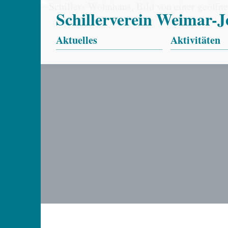
Schillerverein Weimar-Je
Aktuelles
Aktivitäten
Neuigkeiten
Schillertage
Termine
Chronik der S
Förderpreis
Schülerwettb