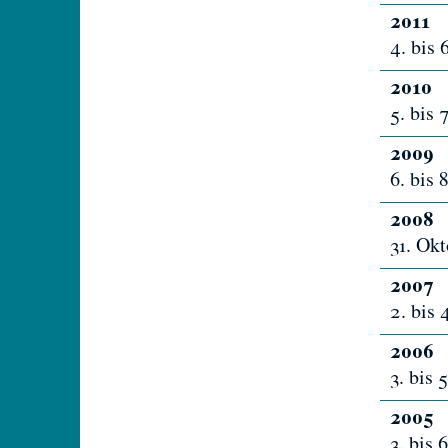
2011
4. bis
2010
5. bis 
2009
6. bis
2008
31. Ok
2007
2. bis
2006
3. bis
2005
3. bis